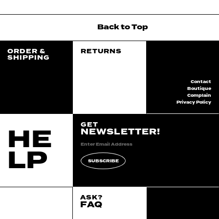
Back
to
Top
ORDER &
RETURNS
SHIPPING
Contact
Boutique
Complain
Privacy Policy
GET
HE
NEWSLETTER!
LP
SUBSCRIBE
ASK?
FAQ