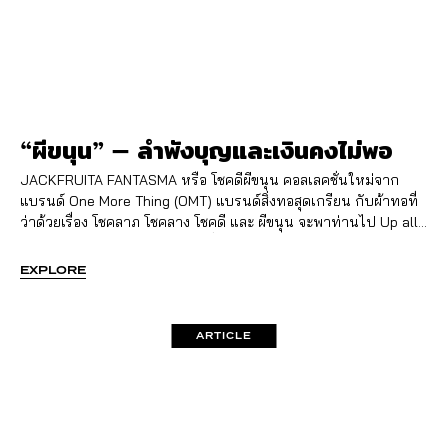
“ผีขนุน” – ลำพังบุญและเงินคงไม่พอ
JACKFRUITA FANTASMA หรือ โชคดีผีขนุน คอลเลคชั่นใหม่จาก
แบรนด์ One More Thing (OMT) แบรนด์สิ่งทอสุดเกรียน กับผ้าทอที่
ว่าด้วยเรื่อง โชคลาภ โชคลาง โชคดี และ ผีขนุน จะพาท่านไป Up all
night to get Lucky กับงานทอที่ทอแบบโคตรบิดาโคตรมารดา
ละเอียด ทอรูปโบราณ ทองานคอลลาจ ถ้าเอาสายสิญจน์ทอเข้าไปได้
EXPLORE
ป่านนี้ก็คงเอาเข้าไปทอด้วยแล้ว
ARTICLE