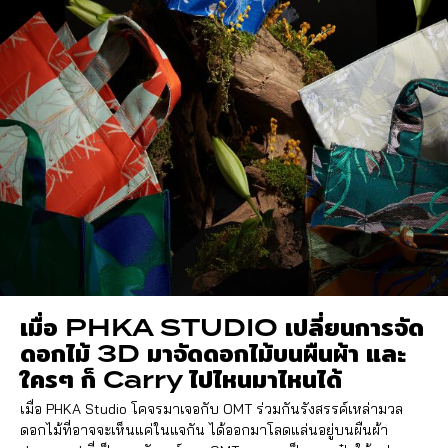
เมื่อ PHKA STUDIO เปลี่ยนการจัด
ดอกไม้ 3D มาจัดดอกไม้บนผืนผ้า และ
ใครๆ ก็ Carry ไปไหนมาไหนได้
เมื่อ PHKA Studio โคจรมาเจอกับ OMT ร่วมกันรังสรรค์เหล่ามวล
ดอกไม้ที่อาจจะเห็นแค่ในแจกัน ได้ออกมาโลดแล่นอยู่บนผืนผ้า