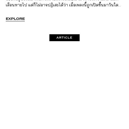
เลือนหายไป แต่ก็ไม่อาจปฏิเสธได้ว่า เมื่อเพลงนี้ถูกเปิดขึ้นมาวันใด
วันหนึ่ง ต้องมีใครสักคน ตั้งคําถามผ่านบทเพลงนี้
EXPLORE
ARTICLE