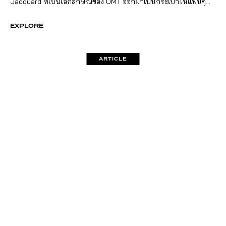
Jacquard ที่เป็นเอกลักษณ์ของ OMT ออกมาเป็นกระเป๋าให้แฟนๆ
ที่รักในความสุนทรียะได้พกพาไปด้วยทุกที่ กับ Collection – “The
Floral Shuttle”
EXPLORE
ARTICLE