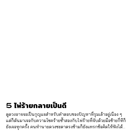
5 ไพ่ร้ายกลายเป็นดี
ดูดวงอาจจะเป็นกุญแจสำหรับคำตอบของปัญหาที่รุมเล้าอยู่เนือง ๆ
แต่ก็ดันมาเจอกับความโชคร้ายซ้ำสองกับไพ่ร้ายที่จับด้วยมือซ้ายกี่ทีก็
ยังเจอทุกครั้ง คนทำนายดวงชะตาตรงข้ามก็ยังแทรกข้อคิดให้ฟังได้