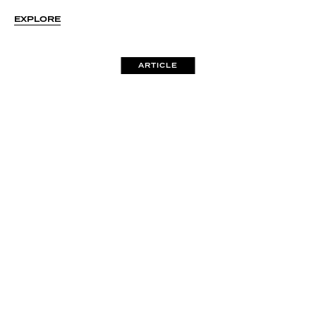
อย่างน่าสนใจกับ "5 ไพ่ร้ายกลายเป็นดี"
EXPLORE
ARTICLE