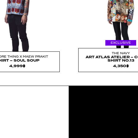
EXCLUSIVE
THE NAVY
RE THING X MAEW PRAKIT
ART ATLAS ATELIER – 
HIRT – SOUL SOUP
SHIRT NO.13
4,999
฿
4,350
฿