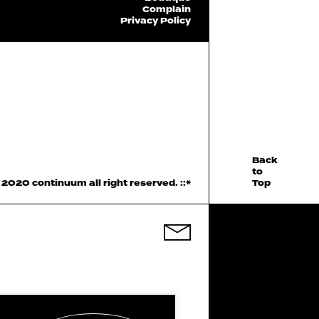
Complain
Privacy Policy
Back
to
2020 continuum all right reserved.
::*
Top