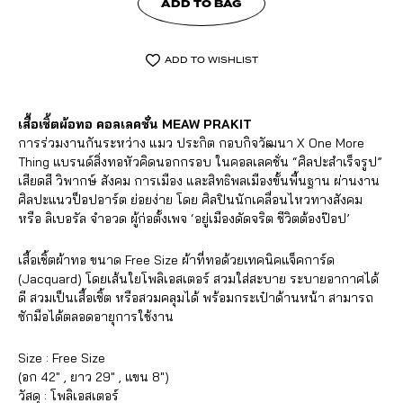
ADD TO BAG
ADD TO WISHLIST
เสื้อเชิ้ตผ้อทอ คอลเลคชั่น MEAW PRAKIT
การร่วมงานกันระหว่าง แมว ประกิต กอบกิจวัฒนา X One More
Thing แบรนด์สิ่งทอหัวคิดนอกกรอบ ในคอลเลคชั่น “ศิลปะสำเร็จรูป”
เสียดสี วิพากษ์ สังคม การเมือง และสิทธิพลเมืองขั้นพื้นฐาน ผ่านงาน
ศิลปะแนวป็อปอาร์ต ย่อยง่าย โดย ศิลปินนักเคลื่อนไหวทางสังคม
หรือ ลิเบอรัล จำอวด ผู้ก่อตั้งเพจ ‘อยู่เมืองดัดจริต ชีวิตต้องป๊อป’
เสื้อเชิ้ตผ้าทอ ขนาด Free Size ผ้าที่ทอด้วยเทคนิคแจ็คการ์ด
(Jacquard) โดยเส้นใยโพลิเอสเตอร์ สวมใส่สะบาย ระบายอากาศได้
ดี สวมเป็นเสื้อเชิ้ต หรือสวมคลุมได้ พร้อมกระเป๋าด้านหน้า สามารถ
ซักมือได้ตลอดอายุการใช้งาน
Size : Free Size
(อก 42″ , ยาว 29″ , แขน 8″)
วัสดุ : โพลิเอสเตอร์