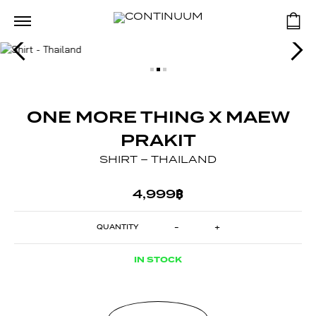
ONE MORE THING X MAEW
PRAKIT
SHIRT – THAILAND
4,999
฿
-
+
SHIRT
-
THAILAND
QUANTITY
IN STOCK