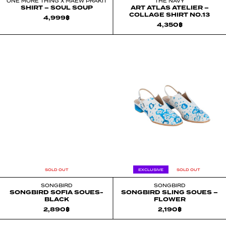
ONE MORE THING X MAEW PRAKIT
THE NAVY
SHIRT – SOUL SOUP
ART ATLAS ATELIER –
COLLAGE SHIRT NO.13
4,999
฿
4,350
฿
SOLD OUT
EXCLUSIVE
SOLD OUT
SONGBIRD
SONGBIRD
SONGBIRD SOFIA SOUES-
SONGBIRD SLING SOUES –
BLACK
FLOWER
2,890
฿
2,190
฿