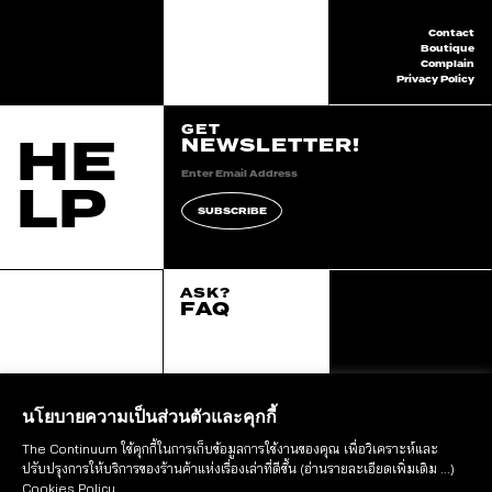
Contact
Boutique
Complain
Privacy Policy
GET
HE
NEWSLETTER!
LP
SUBSCRIBE
ASK?
FAQ
2020 continuum all
right reserved.
::*
นโยบายความเป็นส่วนตัวและคุกกี้
The Continuum ใช้คุกกี้ในการเก็บข้อมูลการใช้งานของคุณ เพื่อวิเคราะห์และ
STAY IN THE LOOP
ปรับปรุงการให้บริการของร้านค้าแห่งเรื่องเล่าที่ดีขึ้น
(อ่านรายละเอียดเพิ่มเติม ...)
FOLLOW US
Cookies Policy
.