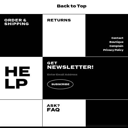
Back
to
Top
ORDER &
RETURNS
SHIPPING
Contact
Boutique
Complain
Privacy Policy
GET
HE
NEWSLETTER!
LP
SUBSCRIBE
ASK?
FAQ