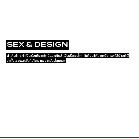
EXPLORE
SEX & DESIGN
ถ้าเห็นใครทำเป็นรังเกียจเซ็กส์และเห็นว่าเป็นเรื่องต่ำๆ ก็เตือนให้สำเหนียกเอาไว้บ้างก็ดี
ว่าทั้งเธอและฉันก็เกิดมาเพราะมันนั่นแหละ
EXPLORE