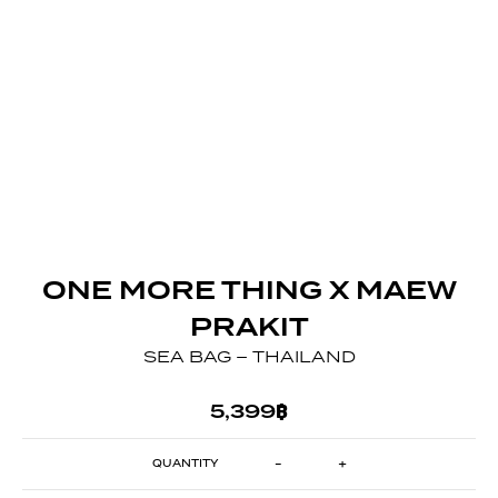
ONE MORE THING X MAEW
PRAKIT
SEA BAG – THAILAND
5,399
฿
-
+
SEA
BAG
-