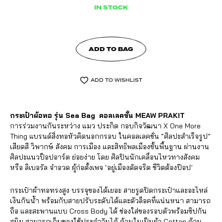
THAILAND
IN STOCK
QUANTITY
ADD TO BAG
ADD TO WISHLIST
กระเป๋าผ้อทอ รุ่น Sea Bag คอลเลคชั่น MEAW PRAKIT
การร่วมงานกันระหว่าง แมว ประกิต กอบกิจวัฒนา X One More
Thing แบรนด์สิ่งทอหัวคิดนอกกรอบ ในคอลเลคชั่น “ศิลปะสำเร็จรูป”
เสียดสี วิพากษ์ สังคม การเมือง และสิทธิพลเมืองขั้นพื้นฐาน ผ่านงาน
ศิลปะแนวป็อปอาร์ต ย่อยง่าย โดย ศิลปินนักเคลื่อนไหวทางสังคม
หรือ ลิเบอรัล จำอวด ผู้ก่อตั้งเพจ ‘อยู่เมืองดัดจริต ชีวิตต้องป๊อป’
กระเป๋าผ้าทอทรงสูง บรรจุของได้เยอะ สายรูดปิดกระเป๋าและอะไหล่
เงินกันน้ำ พร้อมกับสายปรับระดับได้และตัวล็อคที่แน่นหนา สามารถ
ถือ และสะพานแบบ Cross Body ได้ ช่องใส่ของรอบตัวพร้อมซิปกัน
สนิม สามารถเก็บของใช้ประจำวันได้ ด้านในเป็นผ้า Cotton ด้าน