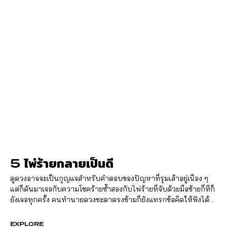
5 ไพ่ร้ายกลายเป็นดี
ดูดวงอาจจะเป็นกุญแจสำหรับคำตอบของปัญหาที่รุมเล้าอยู่เนือง ๆ
แต่ก็ดันมาเจอกับความโชคร้ายซ้ำสองกับไพ่ร้ายที่จับด้วยมือซ้ายกี่ทีก็
ยังเจอทุกครั้ง คนทำนายดวงชะตาตรงข้ามก็ยังแทรกข้อคิดให้ฟังได้
อย่างน่าสนใจกับ "5 ไพ่ร้ายกลายเป็นดี"
EXPLORE