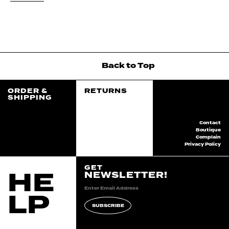
Back
to
Top
ORDER &
RETURNS
SHIPPING
Contact
Boutique
Complain
Privacy Policy
GET
HE
NEWSLETTER!
LP
SUBSCRIBE