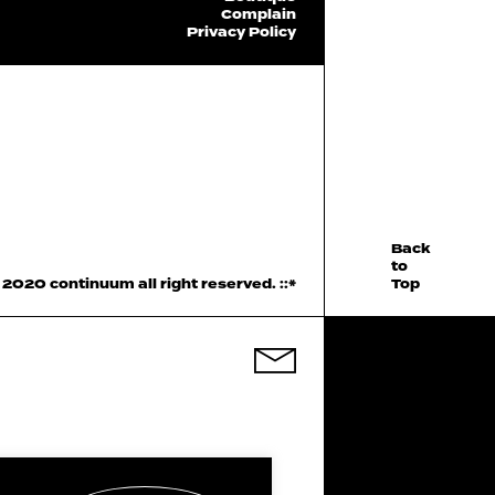
Complain
Privacy Policy
Back
to
2020 continuum all right reserved.
::*
Top