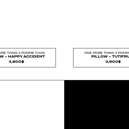
ORE THING X POMME CHAN
ONE MORE THING X POMM
W – HAPPY ACCIDENT
PILLOW – TUTIFRU
3,800
฿
3,800
฿