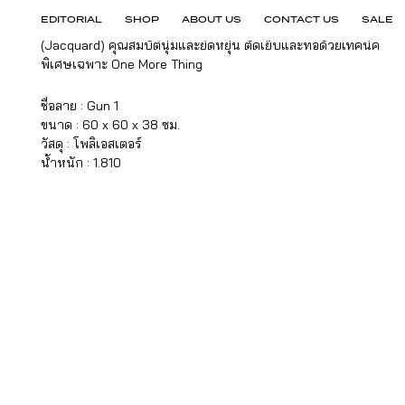
เบาะรองนั่งเอนกประสงค์ ด้วยขนาดที่ใหญ่ ตอบโจทย์แห่งความ
EDITORIAL
SHOP
ABOUT US
CONTACT US
SALE
สบาย เราทอลงบนเส้นใยโพลิเอสเตอร์ด้วยเทคนิคแจ็คการ์ด
(Jacquard) คุณสมบัตินุ่มและยืดหยุ่น ตัดเย็บและทอด้วยเทคนิค
พิเศษเฉพาะ One More Thing
ชื่อลาย : Gun 1
ขนาด : 60 x 60 x 38 ซม.
วัสดุ : โพลิเอสเตอร์
น้ำหนัก : 1.810