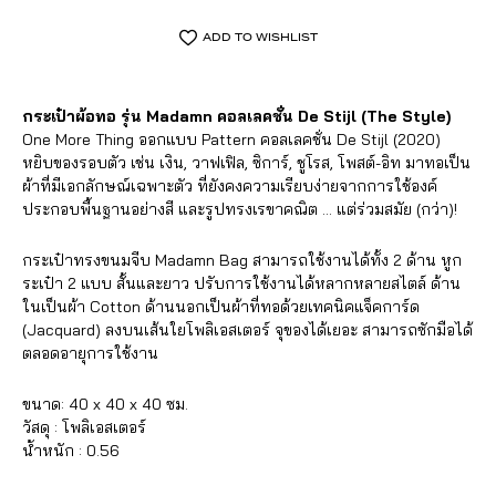
ADD TO WISHLIST
กระเป๋าผ้อทอ รุ่น Madamn คอลเลคชั่น De Stijl (The Style)
One More Thing ออกแบบ Pattern คอลเลคชั่น De Stijl (2020)
หยิบของรอบตัว เช่น เงิน, วาฟเฟิล, ซิการ์, ชูโรส, โพสต์-อิท มาทอเป็น
ผ้าที่มีเอกลักษณ์เฉพาะตัว ที่ยังคงความเรียบง่ายจากการใช้องค์
ประกอบพื้นฐานอย่างสี และรูปทรงเรขาคณิต … แต่ร่วมสมัย (กว่า)!
กระเป๋าทรงขนมจีบ Madamn Bag สามารถใช้งานได้ทั้ง 2 ด้าน หูก
ระเป๋า 2 แบบ สั้นและยาว ปรับการใช้งานได้หลากหลายสไตล์ ด้าน
ในเป็นผ้า Cotton ด้านนอกเป็นผ้าที่ทอด้วยเทคนิคแจ็คการ์ด
(Jacquard) ลงบนเส้นใยโพลิเอสเตอร์ จุของได้เยอะ สามารถซักมือได้
ตลอดอายุการใช้งาน
ขนาด: 40 x 40 x 40 ซม.
วัสดุ : โพลิเอสเตอร์
น้ำหนัก : 0.56