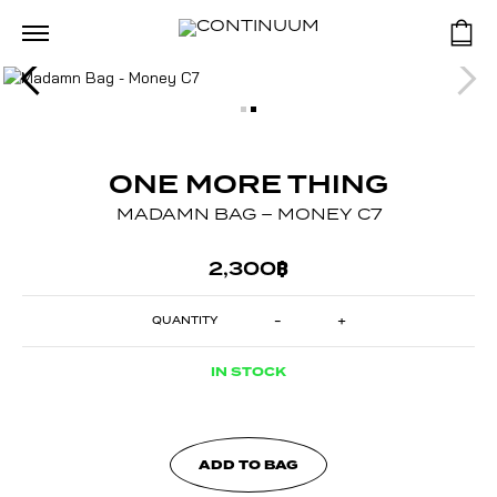
ONE MORE THING
MADAMN BAG – MONEY C7
2,300
฿
-
+
MADAMN
BAG
-
MONEY
IN STOCK
C7
QUANTITY
ADD TO BAG