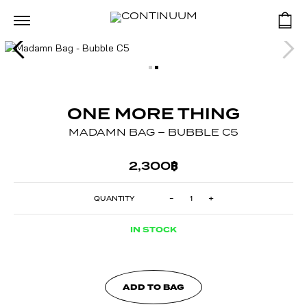
ONE MORE THING
MADAMN BAG – BUBBLE C5
2,300
฿
MADAMN
-
+
BAG
-
BUBBLE
C5
IN STOCK
QUANTITY
ADD TO BAG