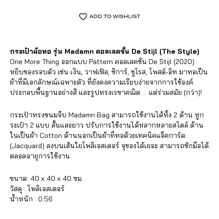
ADD TO WISHLIST
กระเป๋าผ้อทอ รุ่น Madamn คอลเลคชั่น De Stijl (The Style)
One More Thing ออกแบบ Pattern คอลเลคชั่น De Stijl (2020)
หยิบของรอบตัว เช่น เงิน, วาฟเฟิล, ซิการ์, ชูโรส, โพสต์-อิท มาทอเป็น
ผ้าที่มีเอกลักษณ์เฉพาะตัว ที่ยังคงความเรียบง่ายจากการใช้องค์
ประกอบพื้นฐานอย่างสี และรูปทรงเรขาคณิต … แต่ร่วมสมัย (กว่า)!
กระเป๋าทรงขนมจีบ Madamn Bag สามารถใช้งานได้ทั้ง 2 ด้าน หูก
ระเป๋า 2 แบบ สั้นและยาว ปรับการใช้งานได้หลากหลายสไตล์ ด้าน
ในเป็นผ้า Cotton ด้านนอกเป็นผ้าที่ทอด้วยเทคนิคแจ็คการ์ด
(Jacquard) ลงบนเส้นใยโพลิเอสเตอร์ จุของได้เยอะ สามารถซักมือได้
ตลอดอายุการใช้งาน
ขนาด: 40 x 40 x 40 ซม.
วัสดุ : โพลิเอสเตอร์
น้ำหนัก : 0.56