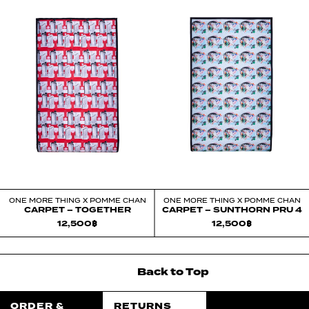
ONE MORE THING X POMME CHAN
ONE MORE THING X POMME CHAN
CARPET – TOGETHER
CARPET – SUNTHORN PRU 4
12,500
฿
12,500
฿
Back
to
Top
ORDER &
RETURNS