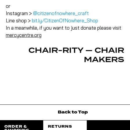
or
Instagram >
@citizenofnowhere_craft
Line shop >
bit.ly/CitizenOfNowhere_Shop
In a meanwhile, if you want to just donate please visit
mercycentre.org
CHAIR-RITY — CHAIR
MAKERS
Back
to
Top
ORDER &
RETURNS